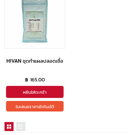
HIVAN ชุดทำแผลปลอดเชื้อ
฿ 165.00
หยิบใส่ตะกร้า
ใบเสนอราคาอัตโนมัติ