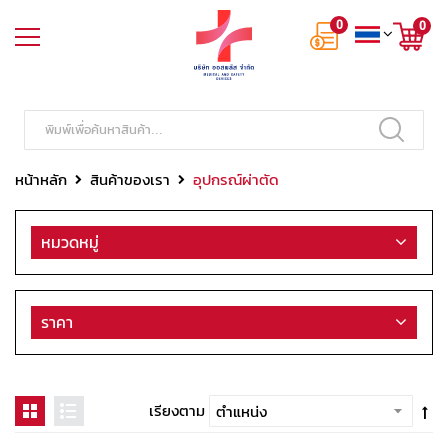
0
0
หน้าหลัก
สินค้าของเรา
อุปกรณ์ผ่าตัด
หมวดหมู่
ราคา
เรียงตาม