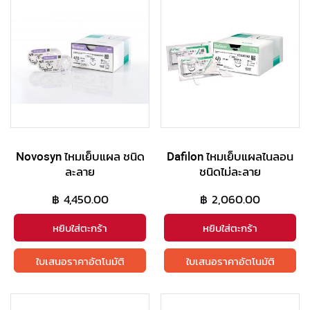
Novosyn ไหมเย็บแผล ชนิด
Dafilon ไหมเย็บแผลไนลอน
ละลาย
ชนิดไม่ละลาย
฿ 4,450.00
฿ 2,060.00
หยิบใส่ตะกร้า
หยิบใส่ตะกร้า
ใบเสนอราคาอัตโนมัติ
ใบเสนอราคาอัตโนมัติ