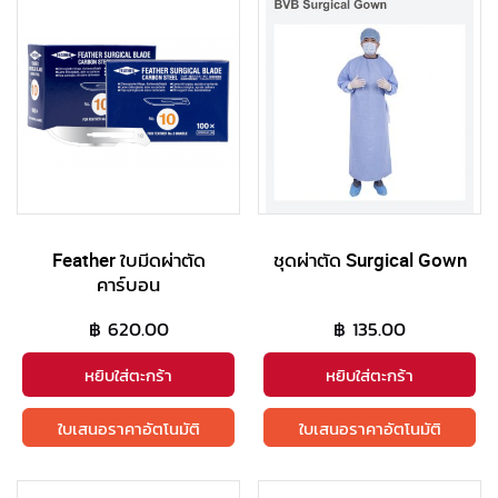
Feather ใบมีดผ่าตัด
ชุดผ่าตัด Surgical Gown
คาร์บอน
฿ 620.00
฿ 135.00
หยิบใส่ตะกร้า
หยิบใส่ตะกร้า
ใบเสนอราคาอัตโนมัติ
ใบเสนอราคาอัตโนมัติ