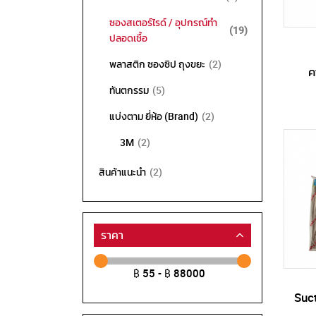
ซองสเตอร์ไรด์ / อุปกรณ์ทำ
รายการ
19
ปลอดเชื้อ
รายการ
พลาสติก ซองซิป ถุงขยะ
2
ค
รายการ
ทันตกรรม
5
รายการ
แบ่งตาม ยี่ห้อ (Brand)
2
รายการ
3M
2
รายการ
สินค้าแนะนำ
2
ราคา
฿ 55 - ฿ 88000
Suc