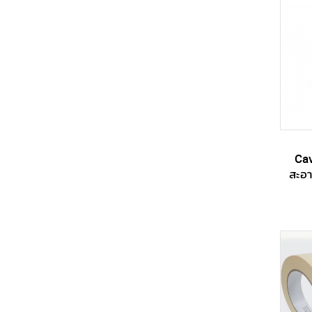
Cav
สะอา