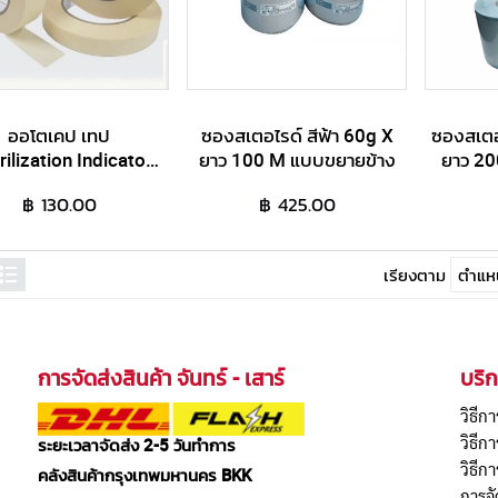
ออโตเคป เทป
ซองสเตอไรด์ สีฟ้า 60g X
ซองสเตอไ
rilization Indicator
ยาว 100 M แบบขยายข้าง
ยาว 20
Steam Tape)
฿ 130.00
฿ 425.00
เรียงตาม
การจัดส่งสินค้า จันทร์ - เสาร์
บริก
วิธีกา
วิธี
ระยะเวลาจัดส่ง 2-5 วันทำการ
วิธีก
คลังสินค้ากรุงเทพมหานคร BKK
การจั